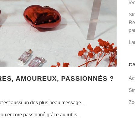
réo
St
Re
par
La
C
RES, AMOUREUX, PASSIONNÉS ?
Ac
St
Zo
, c’est aussi un des plus beau message…
de ou encore passionné grâce au rubis…