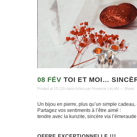
08 FÉV
TOI ET MOI… SINCÈ
Posted at 15:12h
dans
Actus
par
Florence LeLAN
Share
Un bijou en pierre, plus qu’un simple cadeau
Partagez vos sentiments à l’être aimé :
tendre avec la kunzite, sincère via l’émerau
OFFRE EXCEPTIONNELLE !!!