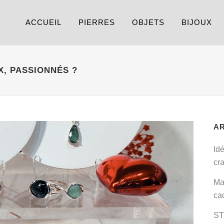
ACCUEIL
PIERRES
OBJETS
BIJOUX
X, PASSIONNÉS ?
A
Id
cr
Ma
ca
ST