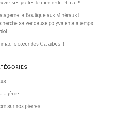
uvre ses portes le mercredi 19 mai !!!
ratagème la Boutique aux Minéraux !
cherche sa vendeuse polyvalente à temps
tiel
rimar, le cœur des Caraïbes !!
ATÉGORIES
tus
ratagème
om sur nos pierres