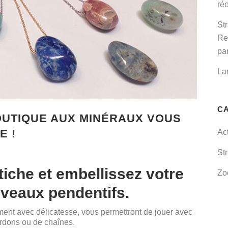
réo
St
Re
par
La
C
UTIQUE AUX MINÉRAUX VOUS
E !
Ac
St
tiche et embellissez votre
Zo
uveaux pendentifs.
lement avec délicatesse, vous permettront de jouer avec
ordons ou de chaînes.