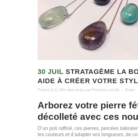
30 JUIL
STRATAGÈME LA BO
AIDE À CRÉER VOTRE STYL
Posted at 11:48h
dans
Actus
par
Florence LeLAN
Share
Arborez votre pierre fé
décolleté avec ces no
D’un poli raffiné, ces pierres, percées latéra
les couleurs et d’adapter vos longueurs, de c