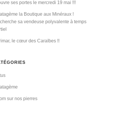
uvre ses portes le mercredi 19 mai !!!
ratagème la Boutique aux Minéraux !
cherche sa vendeuse polyvalente à temps
tiel
rimar, le cœur des Caraïbes !!
ATÉGORIES
tus
ratagème
om sur nos pierres