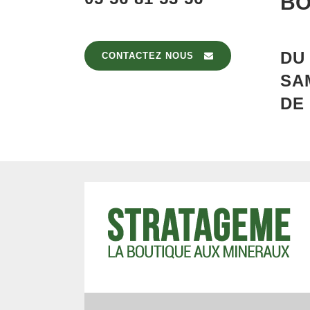
BO
D
CONTACTEZ NOUS
SA
DE