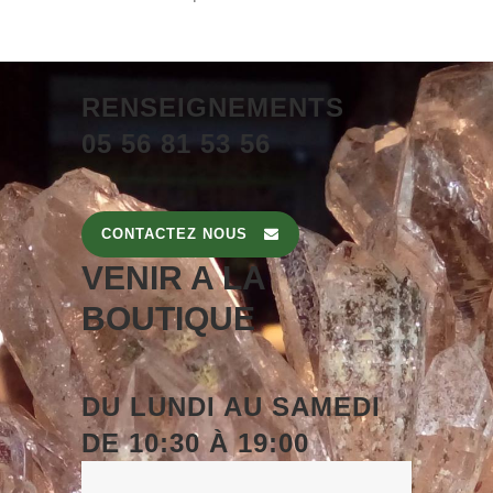
RENSEIGNEMENTS
05 56 81 53 56
CONTACTEZ NOUS
VENIR A LA
BOUTIQUE
DU
LUNDI
AU
SAMEDI
DE
10:30 À 19:00