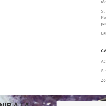
réo
St
Re
par
La
C
Ac
St
Zo
NIR A LA