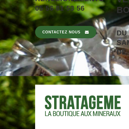
05 56 81 53 56
BO
D
CONTACTEZ NOUS
SA
DE