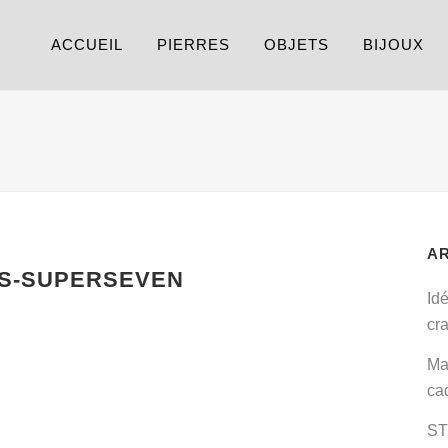
ACCUEIL
PIERRES
OBJETS
BIJOUX
A
S-SUPERSEVEN
Id
cr
Ma
ca
ST